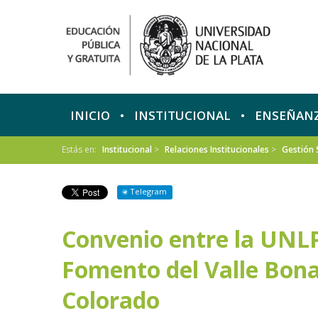
INICIO
INSTITUCIONAL
ENSEÑAN
Estás en:
Institucional
>
Relaciones Institucionales
>
Gestión 
Telegram
Convenio entre la UNLP
Fomento del Valle Bona
Colorado