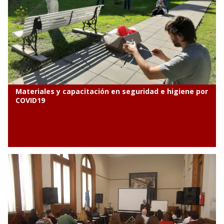
Gestionar ante los organismos públicos y privados las
financiaciones necesarias para la ejecución de los
programas pertinentes del área.
Coordinar con las agencias científicas, organismos e
instituciones que correspondan los programas de
adecuación a las normas de aquellos institutos de doble
o triple dependencia en el ámbito universitario.
Promover proyectos, recursos y programas de
adecuación en lo atinente al desarrollo sustentable
Materiales y capacitación en seguridad e higiene por
universitario.
COVID19
<%= medium_tag medias.find { |r| r.id == 4765 }, {} %>