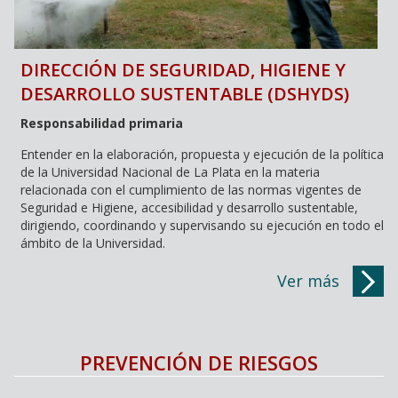
DIRECCIÓN DE SEGURIDAD, HIGIENE Y
DESARROLLO SUSTENTABLE (DSHYDS)
Responsabilidad primaria
Entender en la elaboración, propuesta y ejecución de la política
de la Universidad Nacional de La Plata en la materia
relacionada con el cumplimiento de las normas vigentes de
Seguridad e Higiene, accesibilidad y desarrollo sustentable,
dirigiendo, coordinando y supervisando su ejecución en todo el
ámbito de la Universidad.
Entender en la elaboración, propuesta y ejecución de las
políticas de la Universidad en materia relacionada con la
Ver más
capacitación y concientización a todo el personal sobre
prevención de riesgos del trabajo, accesibilidad y desarrollo
sustentable.
Planificar, asesorar y dirigir las obras de infraestructura
PREVENCIÓN DE RIESGOS
atinentes a los aspectos descriptos.
Coordinar planes, programas y proyectos relacionados con la