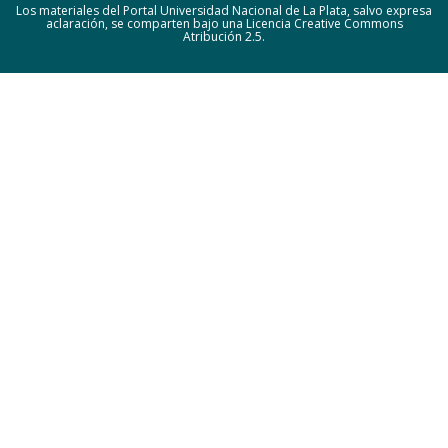
Los materiales del Portal Universidad Nacional de La Plata, salvo expresa
aclaración, se comparten bajo una Licencia Creative Commons
Atribución 2.5.