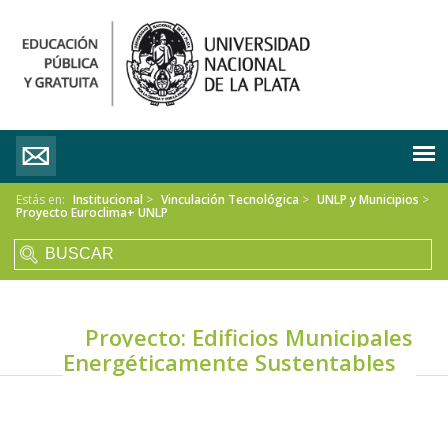
Estás en:
Institucional
>
Vinculación Tecnológica
>
UNLP y Municipios
>
Proyecto Euroclima+ UNLP
Proyecto: Edificios Municipales
Energéticamente Sustentables