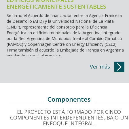
ENERGÉTICAMENTE SUSTENTABLES
Se firmó el Acuerdo de financiación entre la Agencia Francesa
de Desarrollo (AFD) y la Universidad Nacional de La Plata
(UNLP), representante del consorcio para la Eficiencia
Energética en edificios municipales de la Argentina, integrado
por la Red Argentina de Municipios frente al Cambio Climático
(RAMCC) y Copenhagen Centre on Energy Efficiency (C2E2).
Firma también el acuerdo la Embajada de Francia en Argentina
brindando su aval al proyecto.
El proyecto cuenta con la financiación de EUROCLIMA+, el
Ver más
principal programa de cooperación de la Unión Europea para la
sostenibilidad ambiental y el cambio climático en América
Latina, y lo ejecuta localmente a través de la AFD en la
Argentina.
Componentes
La Universidad Nacional de La Plata (UNLP) es la entidad
responsable y líder del proyecto para su puesta en marcha y
ejecución, junto con la Red Argentina de Municipios frente al
EL PROYECTO ESTÁ FORMADO POR CINCO
Cambio Climático (RAMCC) y el Centro de Copenhague para la
COMPONENTES INTERDEPENDIENTES, BAJO UN
Eficiencia Energética (C2E2) como socios para la realización
ENFOQUE INTEGRAL.
del proyecto.