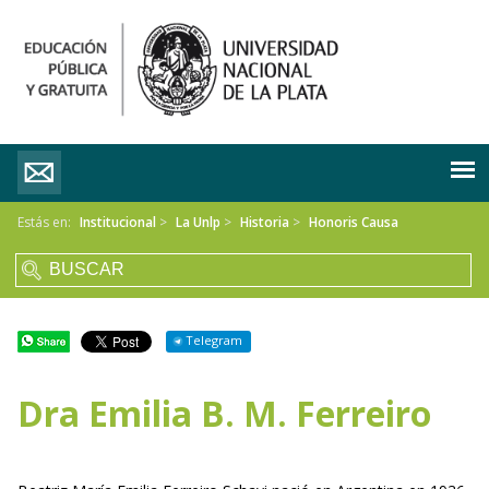
Estás en:
Institucional
>
La Unlp
>
Historia
>
Honoris Causa
Telegram
Dra Emilia B. M. Ferreiro