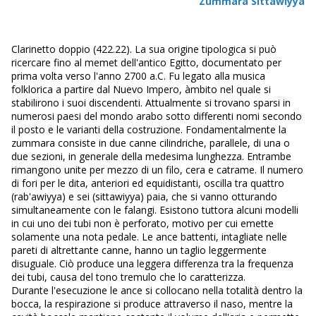
Zummara Sittawiyya
Clarinetto doppio (422.22). La sua origine tipologica si può
ricercare fino al memet dell'antico Egitto, documentato per
prima volta verso l'anno 2700 a.C. Fu legato alla musica
folklorica a partire dal Nuevo Impero, àmbito nel quale si
stabilirono i suoi discendenti. Attualmente si trovano sparsi in
numerosi paesi del mondo arabo sotto differenti nomi secondo
il posto e le varianti della costruzione. Fondamentalmente la
zummara consiste in due canne cilindriche, parallele, di una o
due sezioni, in generale della medesima lunghezza. Entrambe
rimangono unite per mezzo di un filo, cera e catrame. Il numero
di fori per le dita, anteriori ed equidistanti, oscilla tra quattro
(rab'awiyya) e sei (sittawiyya) paia, che si vanno otturando
simultaneamente con le falangi. Esistono tuttora alcuni modelli
in cui uno dei tubi non è perforato, motivo per cui emette
solamente una nota pedale. Le ance battenti, intagliate nelle
pareti di altrettante canne, hanno un taglio leggermente
disuguale. Ciò produce una leggera differenza tra la frequenza
dei tubi, causa del tono tremulo che lo caratterizza.
Durante l'esecuzione le ance si collocano nella totalità dentro la
bocca, la respirazione si produce attraverso il naso, mentre la