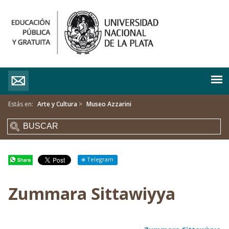
Estás en:
Arte y Cultura
>
Museo Azzarini
Telegram
Zummara Sittawiyya