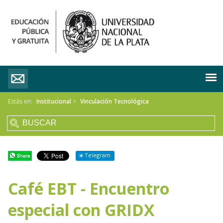
Estás en:
Institucional
>
Vinculación Tecnológica
Telegram
Café EBT - Encuentro
especial con GRIDX