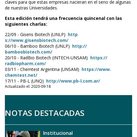
claves para que estas empresas nacieran en el seno de algunas
de nuestras Universidades.
Esta edición tendrá una frecuencia quincenal con las
siguientes charlas:
22/09 - Gisens Biotech (UNLP)
http
s://www.gisensbiotech.com/
06/10 - Bamboo Biotech (UNLP)
http://
bamboobiotech.com/
20/10 - RadBio Biotech (INTECH-UNSAM)
https://
radbiopharm.com/
03/11 - Chemtest Argentina (UNSAM)
https://www.
chemtest.net/
17/11 - PB-L (UNQ)
http://www.pb-l.
com.ar/
Actualizado el: 2020-09-18
NOTAS DESTACADAS
Institucional